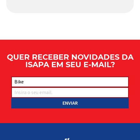
comportamento do veículo: o pivô de suspensão.
Responsável por conectar diferentes componentes
do sistema e permitir os movimentos necessários
durante a condução, o pivô […]
QUER RECEBER NOVIDADES DA
ISAPA EM SEU E-MAIL?