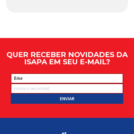
comportamento do veículo: o pivô de suspensão.
Responsável por conectar diferentes componentes
do sistema e permitir os movimentos necessários
durante a condução, o pivô […]
QUER RECEBER NOVIDADES DA
ISAPA EM SEU E-MAIL?