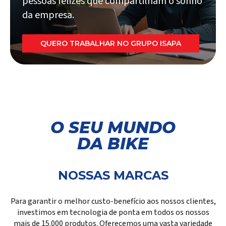
pessoas felizes que compartilham o sonho
da empresa.
QUERO TRABALHAR NO GRUPO ISAPA
Login
Representantes
O SEU MUNDO
Façam login aqui para acessar suas
DA BIKE
ferramentas e informações exclusivas.
FAÇA LOGIN
NOSSAS MARCAS
Para garantir o melhor custo-benefício aos nossos clientes,
investimos em tecnologia de ponta em todos os nossos
mais de 15.000 produtos. Oferecemos uma vasta variedade