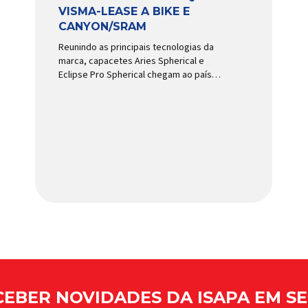
VISMA-LEASE A BIKE E
CANYON/SRAM
Reunindo as principais tecnologias da
marca, capacetes Aries Spherical e
Eclipse Pro Spherical chegam ao país
com a pintura oficial utilizada por equipes
do World Tour Patrocinadora de algumas
das principais equipes de ciclismo do
mundo, a Giro é uma das marcas de
capacetes e acessórios para ciclismo
mais reconhecida no Brasil. Importada e
distribuída […]
EBER NOVIDADES DA ISAPA EM SE