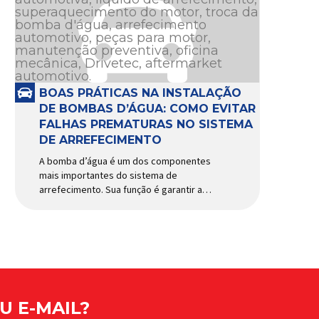
BOAS PRÁTICAS NA INSTALAÇÃO
DE BOMBAS D’ÁGUA: COMO EVITAR
FALHAS PREMATURAS NO SISTEMA
DE ARREFECIMENTO
A bomba d’água é um dos componentes
mais importantes do sistema de
arrefecimento. Sua função é garantir a
circulação contínua do líquido de
arrefecimento entre motor, radiador e
demais componentes do sistema,
controlando a temperatura de operação
e evitando superaquecimentos. Por
trabalhar constantemente enquanto o
motor está em funcionamento, a bomba
d’água exige não apenas […]
U E-MAIL?