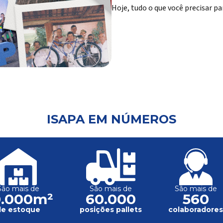
Hoje, tudo o que você precisar pa
ISAPA EM NÚMEROS
São mais de
São mais de
São mais de
0.000m²
60.000
560
de estoque
posições pallets
colaboradore