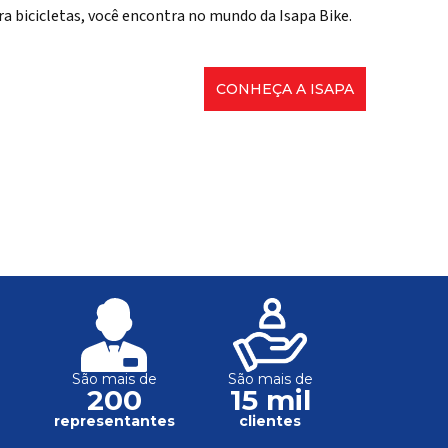
ra bicicletas, você encontra no mundo da Isapa Bike.
CONHEÇA A ISAPA
São mais de
São mais de
200
15 mil
s
representantes
clientes