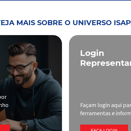
EJA MAIS SOBRE O UNIVERSO ISA
Login
Representa
por
onho
Façam login aqui par
ferramentas e inform
FAÇA LOGIN