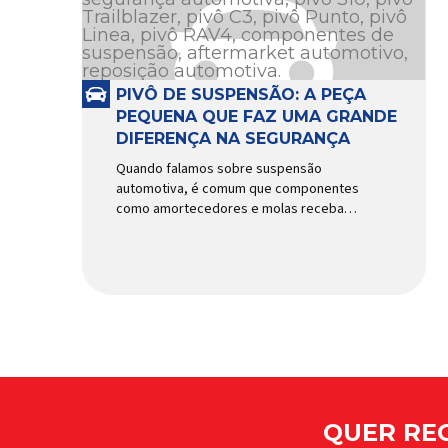
PIVÔ DE SUSPENSÃO: A PEÇA
PEQUENA QUE FAZ UMA GRANDE
DIFERENÇA NA SEGURANÇA
Quando falamos sobre suspensão
automotiva, é comum que componentes
como amortecedores e molas recebam
mais atenção. Porém, existe uma peça
relativamente pequena que desempenha
um papel fundamental na segurança e no
comportamento do veículo: o pivô de
suspensão. Responsável por conectar
diferentes componentes do sistema e
permitir os movimentos necessários
durante a condução, o pivô […]
QUER REC