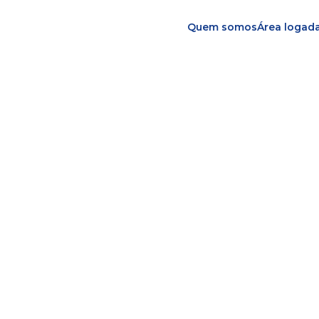
Quem somos
Área logad