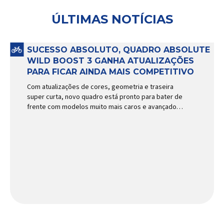
ÚLTIMAS NOTÍCIAS
SUCESSO ABSOLUTO, QUADRO ABSOLUTE
WILD BOOST 3 GANHA ATUALIZAÇÕES
PARA FICAR AINDA MAIS COMPETITIVO
Com atualizações de cores, geometria e traseira
super curta, novo quadro está pronto para bater de
frente com modelos muito mais caros e avançados
Apresentado há alguns anos, o quadro Wild Boost
se transformou em um dos modelos aro 29” de
maior sucesso da Absolute. Indicado para mountain
bike cross-country, trail leve e até uso […]