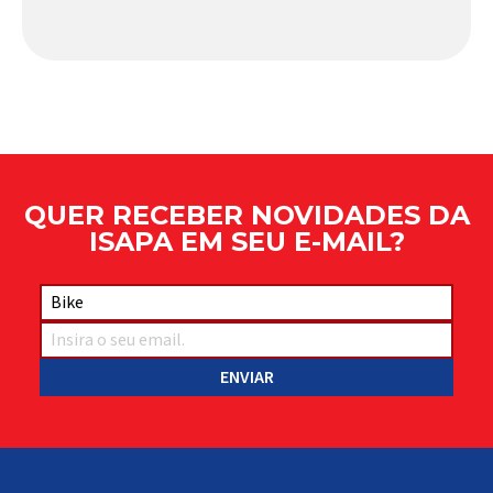
peça relativamente pequena que desempenha um
papel fundamental na segurança e no
comportamento do veículo: o pivô de suspensão.
Responsável por conectar diferentes componentes
do sistema e permitir os movimentos necessários
durante a condução, o pivô […]
QUER RECEBER NOVIDADES DA
ISAPA EM SEU E-MAIL?