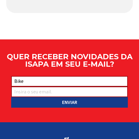
comportamento do veículo: o pivô de suspensão.
Responsável por conectar diferentes componentes
do sistema e permitir os movimentos necessários
durante a condução, o pivô […]
QUER RECEBER NOVIDADES DA
ISAPA EM SEU E-MAIL?