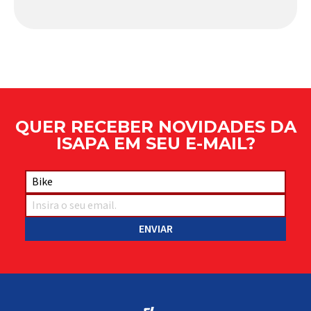
comportamento do veículo: o pivô de suspensão.
Responsável por conectar diferentes componentes
do sistema e permitir os movimentos necessários
durante a condução, o pivô […]
QUER RECEBER NOVIDADES DA
ISAPA EM SEU E-MAIL?