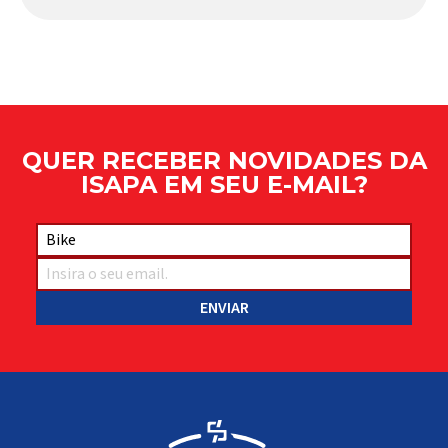
Apresentado há alguns anos, o quadro Wild Boost
se transformou em um dos modelos aro 29” de
maior sucesso da Absolute. Indicado para mountain
bike cross-country, trail leve e até uso […]
QUER RECEBER NOVIDADES DA
ISAPA EM SEU E-MAIL?