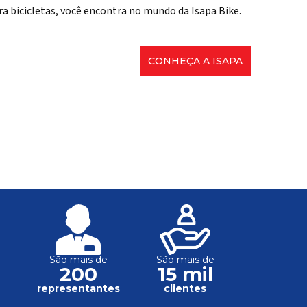
ra bicicletas, você encontra no mundo da Isapa Bike.
CONHEÇA A ISAPA
São mais de
São mais de
200
15 mil
s
representantes
clientes