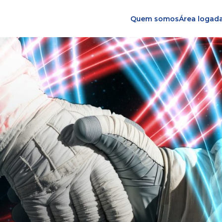
Quem somos
Área logad