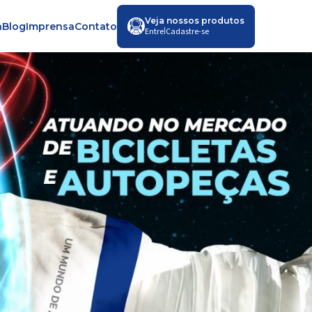
Veja nossos produtos
a
Blog
Imprensa
Contato
|
Entre
Cadastre-se