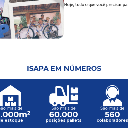
Hoje, tudo o que você precisar pa
ISAPA EM NÚMEROS
São mais de
São mais de
São mais de
0.000m²
60.000
560
de estoque
posições pallets
colaboradore