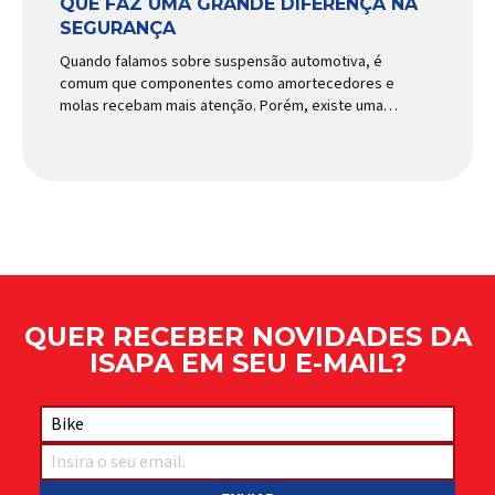
QUE FAZ UMA GRANDE DIFERENÇA NA
SEGURANÇA
Quando falamos sobre suspensão automotiva, é
comum que componentes como amortecedores e
molas recebam mais atenção. Porém, existe uma
peça relativamente pequena que desempenha um
papel fundamental na segurança e no
comportamento do veículo: o pivô de suspensão.
Responsável por conectar diferentes componentes
do sistema e permitir os movimentos necessários
durante a condução, o pivô […]
QUER RECEBER NOVIDADES DA
ISAPA EM SEU E-MAIL?