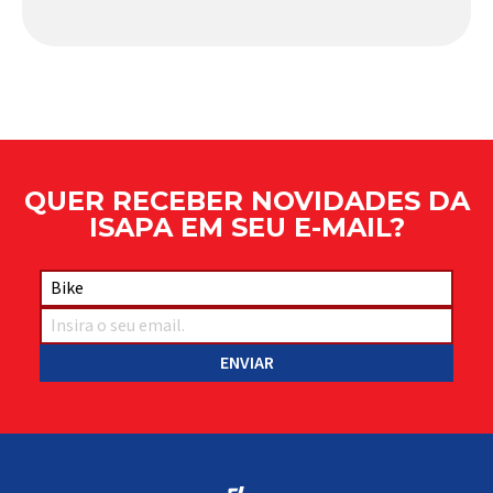
comportamento do veículo: o pivô de suspensão.
Responsável por conectar diferentes componentes
do sistema e permitir os movimentos necessários
durante a condução, o pivô […]
QUER RECEBER NOVIDADES DA
ISAPA EM SEU E-MAIL?