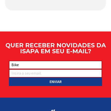
comportamento do veículo: o pivô de suspensão.
Responsável por conectar diferentes componentes
do sistema e permitir os movimentos necessários
durante a condução, o pivô […]
QUER RECEBER NOVIDADES DA
ISAPA EM SEU E-MAIL?