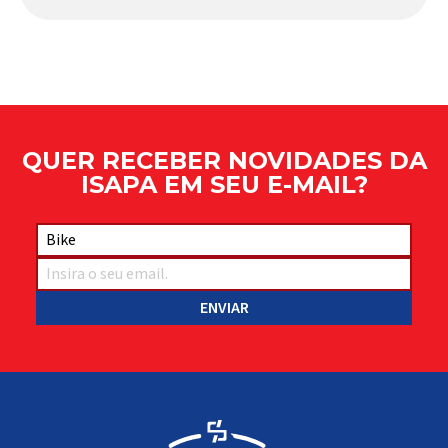
Apresentado há alguns anos, o quadro Wild Boost
se transformou em um dos modelos aro 29” de
maior sucesso da Absolute. Indicado para mountain
bike cross-country, trail leve e até uso […]
QUER RECEBER NOVIDADES DA
ISAPA EM SEU E-MAIL?