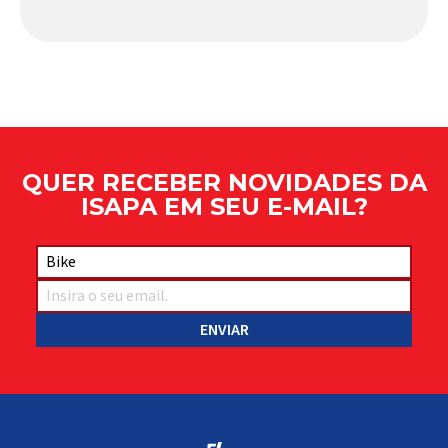
comportamento do veículo: o pivô de suspensão.
Responsável por conectar diferentes componentes
do sistema e permitir os movimentos necessários
durante a condução, o pivô […]
QUER RECEBER NOVIDADES DA
ISAPA EM SEU E-MAIL?