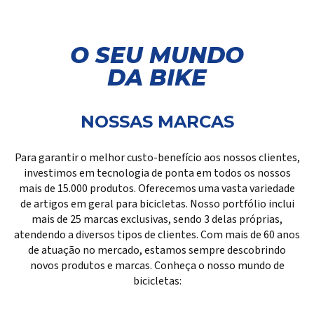
Login
conosco
Representantes
Um negócio extraordinário é formado por
O SEU MUNDO
Façam login aqui para acessar suas
pessoas felizes que compartilham o sonho
DA BIKE
ferramentas e informações exclusivas.
da empresa.
FAÇA LOGIN
NOSSAS MARCAS
QUERO TRABALHAR NO GRUPO ISAPA
Para garantir o melhor custo-benefício aos nossos clientes,
investimos em tecnologia de ponta em todos os nossos
mais de 15.000 produtos. Oferecemos uma vasta variedade
de artigos em geral para bicicletas. Nosso portfólio inclui
mais de 25 marcas exclusivas, sendo 3 delas próprias,
atendendo a diversos tipos de clientes. Com mais de 60 anos
de atuação no mercado, estamos sempre descobrindo
novos produtos e marcas. Conheça o nosso mundo de
bicicletas: