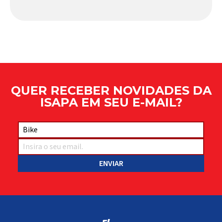
comportamento do veículo: o pivô de suspensão.
Responsável por conectar diferentes componentes
do sistema e permitir os movimentos necessários
durante a condução, o pivô […]
QUER RECEBER NOVIDADES DA
ISAPA EM SEU E-MAIL?