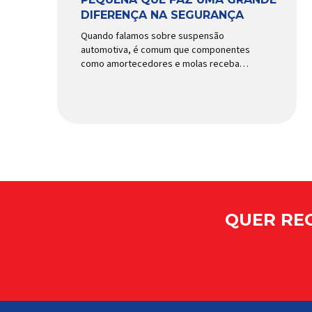
DIFERENÇA NA SEGURANÇA
Quando falamos sobre suspensão
automotiva, é comum que componentes
como amortecedores e molas recebam
mais atenção. Porém, existe uma peça
relativamente pequena que desempenha
um papel fundamental na segurança e no
comportamento do veículo: o pivô de
suspensão. Responsável por conectar
diferentes componentes do sistema e
permitir os movimentos necessários
durante a condução, o pivô […]
QUER REC