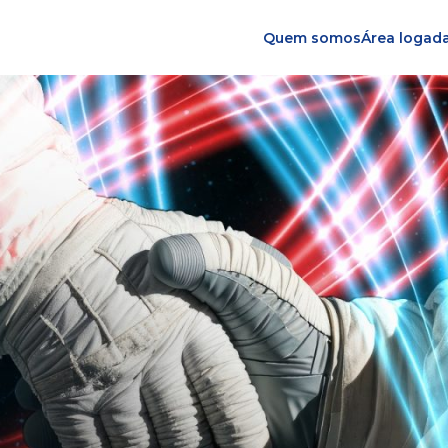
Quem somos
Área logad