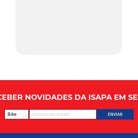
com a pintura oficial utilizada por equipes
do World Tour Patrocinadora de algumas
das principais equipes de ciclismo do
mundo, a Giro é uma das marcas de
capacetes e acessórios para ciclismo
mais reconhecida no Brasil. Importada e
distribuída […]
EBER NOVIDADES DA ISAPA EM SE