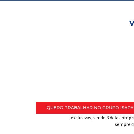
V
Trabalhe
conosco
Um negócio extraordinário é formado 
pessoas felizes que compartilham o s
da empresa.
Para garantir o melhor custo
QUERO TRABALHAR NO GRUPO ISAPA
15.000 produtos. Oferecemos u
exclusivas, sendo 3 delas próp
sempre d