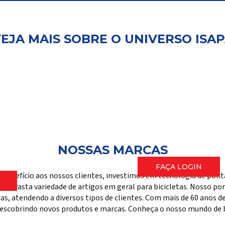
EJA MAIS SOBRE O UNIVERSO ISA
Login
Representa
por
Façam login aqui par
onho
ferramentas e inform
NOSSAS MARCAS
FAÇA LOGIN
-benefício aos nossos clientes, investimos em tecnologia de pon
ma vasta variedade de artigos em geral para bicicletas. Nosso port
rias, atendendo a diversos tipos de clientes. Com mais de 60 anos
escobrindo novos produtos e marcas. Conheça o nosso mundo de bi