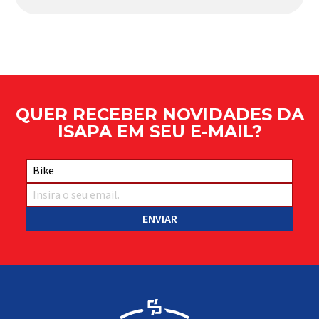
Apresentado há alguns anos, o quadro Wild Boost
se transformou em um dos modelos aro 29” de
maior sucesso da Absolute. Indicado para mountain
bike cross-country, trail leve e até uso […]
QUER RECEBER NOVIDADES DA
ISAPA EM SEU E-MAIL?