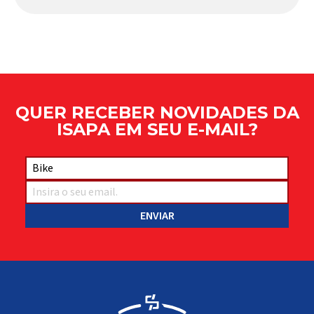
Apresentado há alguns anos, o quadro Wild Boost
se transformou em um dos modelos aro 29” de
maior sucesso da Absolute. Indicado para mountain
bike cross-country, trail leve e até uso […]
QUER RECEBER NOVIDADES DA
ISAPA EM SEU E-MAIL?