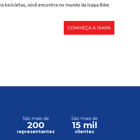
ra bicicletas, você encontra no mundo da Isapa Bike.
CONHEÇA A ISAPA
São mais de
São mais de
200
15 mil
s
representantes
clientes