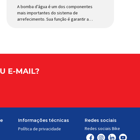
A bomba d’água é um dos componentes
mais importantes do sistema de
arrefecimento. Sua função é garantir a
circulação contínua do líquido de
arrefecimento entre motor, radiador e
demais componentes do sistema,
controlando a temperatura de operação
e evitando superaquecimentos. Por
trabalhar constantemente enquanto o
motor está em funcionamento, a bomba
d’água exige não apenas […]
U E-MAIL?
te
Informações técnicas
Redes sociais
Redes sociais Bike
Política de privacidade