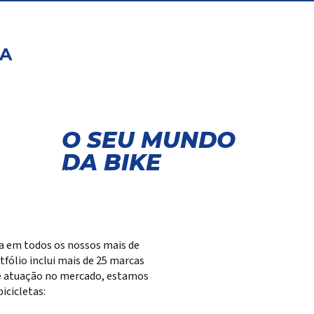
PA
O SEU MUNDO
ntes
DA BIKE
a acessar suas
ações exclusivas.
ta em todos os nossos mais de
fólio inclui mais de 25 marcas
 de atuação no mercado, estamos
cicletas: