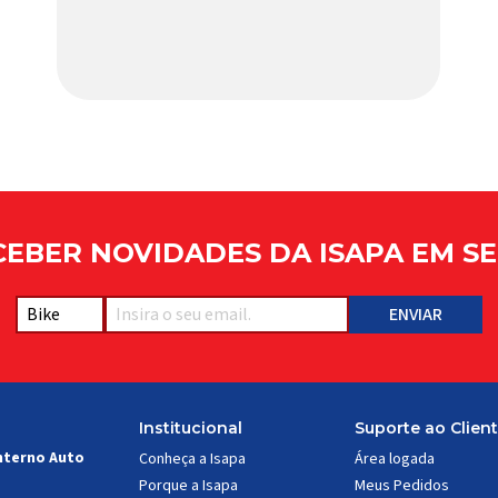
capacetes e acessórios para ciclismo
mais reconhecida no Brasil. Importada e
distribuída […]
EBER NOVIDADES DA ISAPA EM SE
Institucional
Suporte ao Clien
nterno Auto
Conheça a Isapa
Área logada
Porque a Isapa
Meus Pedidos