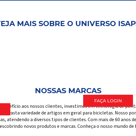
EJA MAIS SOBRE O UNIVERSO ISA
Login
Representa
por
Façam login aqui par
onho
ferramentas e inform
NOSSAS MARCAS
FAÇA LOGIN
-benefício aos nossos clientes, investimos em tecnologia de pon
ma vasta variedade de artigos em geral para bicicletas. Nosso port
rias, atendendo a diversos tipos de clientes. Com mais de 60 anos
escobrindo novos produtos e marcas. Conheça o nosso mundo de bi