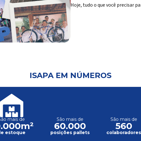
Hoje, tudo o que você precisar pa
ISAPA EM NÚMEROS
São mais de
São mais de
São mais de
0.000m²
60.000
560
de estoque
posições pallets
colaboradore