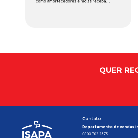
como amortecedores e molas recebam
mais atenção. Porém, existe uma peça
relativamente pequena que desempenha
um papel fundamental na segurança e no
comportamento do veículo: o pivô de
suspensão. Responsável por conectar
diferentes componentes do sistema e
permitir os movimentos necessários
durante a condução, o pivô […]
QUER REC
Contato
Departamento de vendas i
0800 702 2575