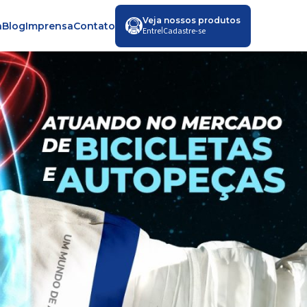
Veja nossos produtos
a
Blog
Imprensa
Contato
|
Entre
Cadastre-se