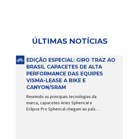
ÚLTIMAS NOTÍCIAS
EDIÇÃO ESPECIAL: GIRO TRAZ AO
BRASIL CAPACETES DE ALTA
PERFORMANCE DAS EQUIPES
VISMA-LEASE A BIKE E
CANYON/SRAM
Reunindo as principais tecnologias da
marca, capacetes Aries Spherical e
Eclipse Pro Spherical chegam ao país
com a pintura oficial utilizada por equipes
do World Tour Patrocinadora de algumas
das principais equipes de ciclismo do
mundo, a Giro é uma das marcas de