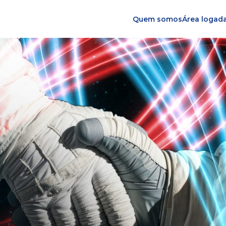
Quem somos
Área logad