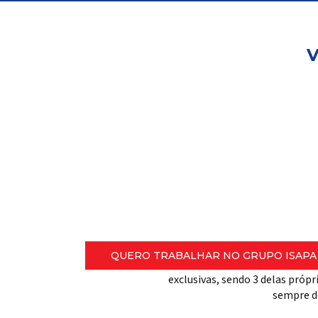
V
Trabalhe
conosco
Um negócio extraordinário é formado 
pessoas felizes que compartilham o s
da empresa.
Para garantir o melhor custo
QUERO TRABALHAR NO GRUPO ISAPA
15.000 produtos. Oferecemos u
exclusivas, sendo 3 delas próp
sempre d