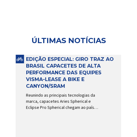
ÚLTIMAS NOTÍCIAS
EDIÇÃO ESPECIAL: GIRO TRAZ AO
BRASIL CAPACETES DE ALTA
PERFORMANCE DAS EQUIPES
VISMA-LEASE A BIKE E
CANYON/SRAM
Reunindo as principais tecnologias da
marca, capacetes Aries Spherical e
Eclipse Pro Spherical chegam ao país
com a pintura oficial utilizada por equipes
do World Tour Patrocinadora de algumas
das principais equipes de ciclismo do
mundo, a Giro é uma das marcas de