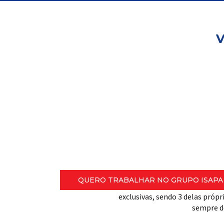
V
Trabalhe
conosco
Um negócio extraordinário é formado 
pessoas felizes que compartilham o s
da empresa.
Para garantir o melhor custo
QUERO TRABALHAR NO GRUPO ISAPA
15.000 produtos. Oferecemos u
exclusivas, sendo 3 delas próp
sempre d