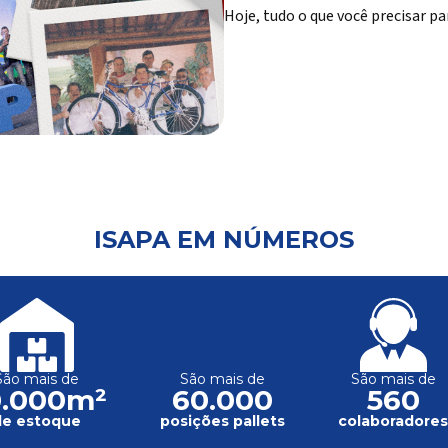
Hoje, tudo o que você precisar pa
ISAPA EM NÚMEROS
São mais de
São mais de
São mais de
0.000m²
60.000
560
de estoque
posições pallets
colaboradore