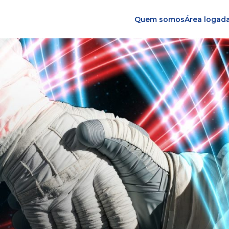
Quem somos
Área logad