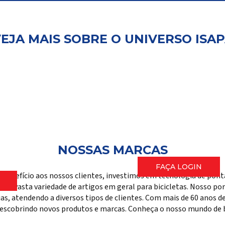
EJA MAIS SOBRE O UNIVERSO ISA
Login
Representa
por
Façam login aqui par
onho
ferramentas e inform
NOSSAS MARCAS
FAÇA LOGIN
-benefício aos nossos clientes, investimos em tecnologia de pon
ma vasta variedade de artigos em geral para bicicletas. Nosso port
rias, atendendo a diversos tipos de clientes. Com mais de 60 anos
escobrindo novos produtos e marcas. Conheça o nosso mundo de bi