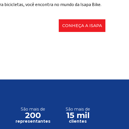
ra bicicletas, você encontra no mundo da Isapa Bike.
CONHEÇA A ISAPA
São mais de
São mais de
200
15 mil
s
representantes
clientes