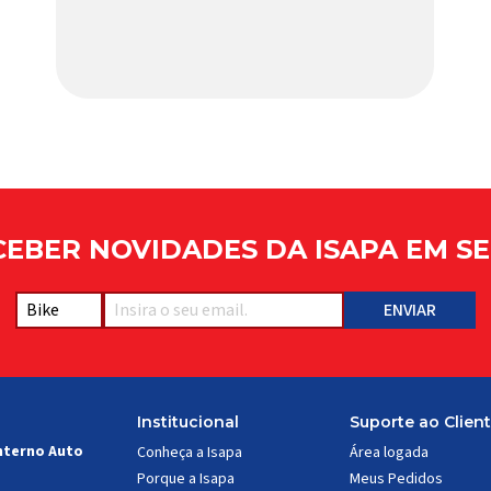
capacetes e acessórios para ciclismo
mais reconhecida no Brasil. Importada e
distribuída […]
EBER NOVIDADES DA ISAPA EM SE
Institucional
Suporte ao Clien
nterno Auto
Conheça a Isapa
Área logada
Porque a Isapa
Meus Pedidos