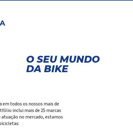
PA
O SEU MUNDO
ntes
DA BIKE
a acessar suas
ações exclusivas.
ta em todos os nossos mais de
fólio inclui mais de 25 marcas
 de atuação no mercado, estamos
cicletas: