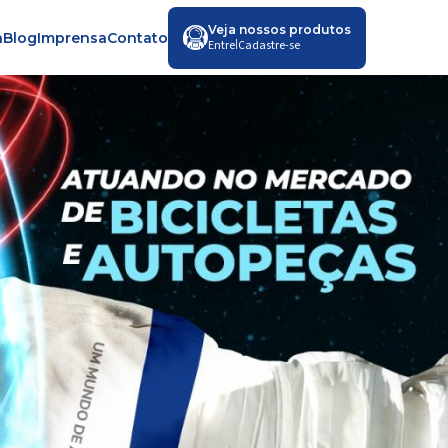
Veja nossos produtos
a
Blog
Imprensa
Contato
|
Entre
Cadastre-se