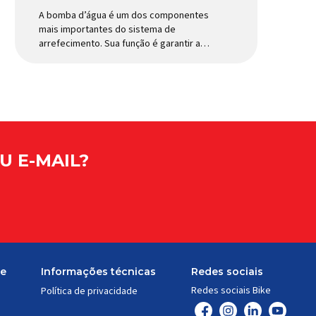
A bomba d’água é um dos componentes
mais importantes do sistema de
arrefecimento. Sua função é garantir a
circulação contínua do líquido de
arrefecimento entre motor, radiador e
demais componentes do sistema,
controlando a temperatura de operação
e evitando superaquecimentos. Por
trabalhar constantemente enquanto o
motor está em funcionamento, a bomba
d’água exige não apenas […]
U E-MAIL?
te
Informações técnicas
Redes sociais
Redes sociais Bike
Política de privacidade