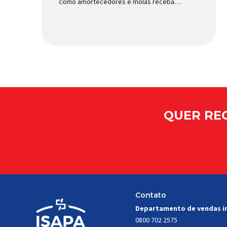
como amortecedores e molas recebam
mais atenção. Porém, existe uma peça
relativamente pequena que desempenha
um papel fundamental na segurança e no
comportamento do veículo: o pivô de
suspensão. Responsável por conectar
diferentes componentes do sistema e
permitir os movimentos necessários
durante a condução, o pivô […]
QUER REC
Contato
Departamento de vendas i
0800 702 2575