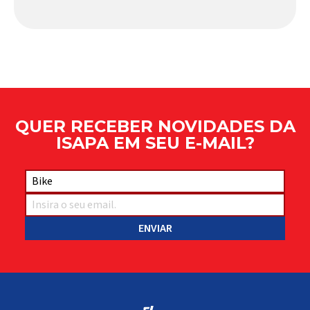
comportamento do veículo: o pivô de suspensão.
Responsável por conectar diferentes componentes
do sistema e permitir os movimentos necessários
durante a condução, o pivô […]
QUER RECEBER NOVIDADES DA
ISAPA EM SEU E-MAIL?