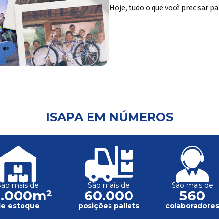
Hoje, tudo o que você precisar pa
ISAPA EM NÚMEROS
São mais de
São mais de
São mais de
0.000m²
60.000
560
de estoque
posições pallets
colaboradore