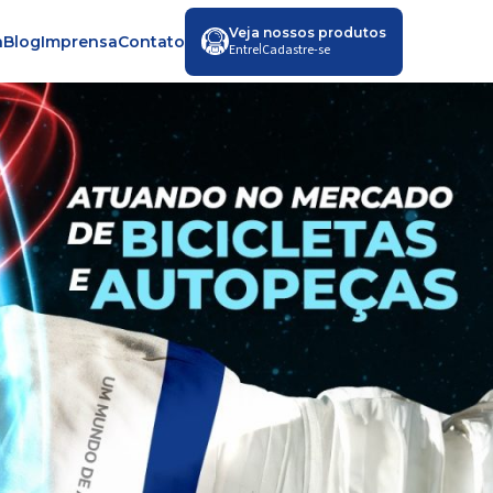
Veja nossos produtos
a
Blog
Imprensa
Contato
|
Entre
Cadastre-se