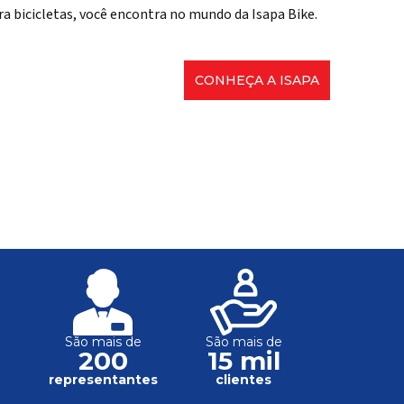
ra bicicletas, você encontra no mundo da Isapa Bike.
CONHEÇA A ISAPA
São mais de
São mais de
200
15 mil
s
representantes
clientes