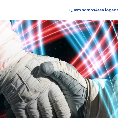
Quem somos
Área logad