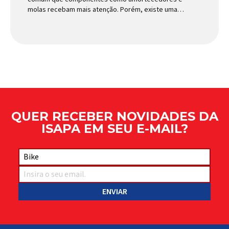
molas recebam mais atenção. Porém, existe uma
peça relativamente pequena que desempenha um
papel fundamental na segurança e no
comportamento do veículo: o pivô de suspensão.
Responsável por conectar diferentes componentes
do sistema e permitir os movimentos necessários
durante a condução, o pivô […]
QUER RECEBER NOVIDADES DA
ISAPA EM SEU E-MAIL?