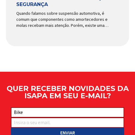
SEGURANÇA
Quando falamos sobre suspensão automotiva, é
comum que componentes como amortecedores e
molas recebam mais atenção. Porém, existe uma
peça relativamente pequena que desempenha um
papel fundamental na segurança e no
comportamento do veículo: o pivô de suspensão.
Responsável por conectar diferentes componentes
do sistema e permitir os movimentos necessários
durante a condução, o pivô […]
QUER RECEBER NOVIDADES DA
ISAPA EM SEU E-MAIL?