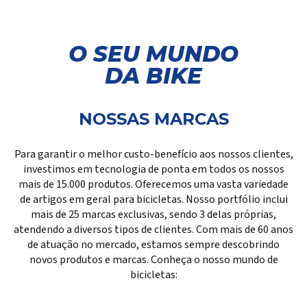
Login
conosco
Representantes
Um negócio extraordinário é formado por
O SEU MUNDO
Façam login aqui para acessar suas
pessoas felizes que compartilham o sonho
DA BIKE
ferramentas e informações exclusivas.
da empresa.
FAÇA LOGIN
NOSSAS MARCAS
QUERO TRABALHAR NO GRUPO ISAPA
Para garantir o melhor custo-benefício aos nossos clientes,
investimos em tecnologia de ponta em todos os nossos
mais de 15.000 produtos. Oferecemos uma vasta variedade
de artigos em geral para bicicletas. Nosso portfólio inclui
mais de 25 marcas exclusivas, sendo 3 delas próprias,
atendendo a diversos tipos de clientes. Com mais de 60 anos
de atuação no mercado, estamos sempre descobrindo
novos produtos e marcas. Conheça o nosso mundo de
bicicletas: