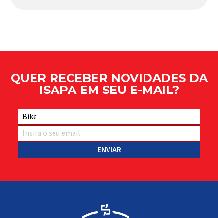
Apresentado há alguns anos, o quadro Wild Boost
se transformou em um dos modelos aro 29” de
maior sucesso da Absolute. Indicado para mountain
bike cross-country, trail leve e até uso […]
QUER RECEBER NOVIDADES DA
ISAPA EM SEU E-MAIL?