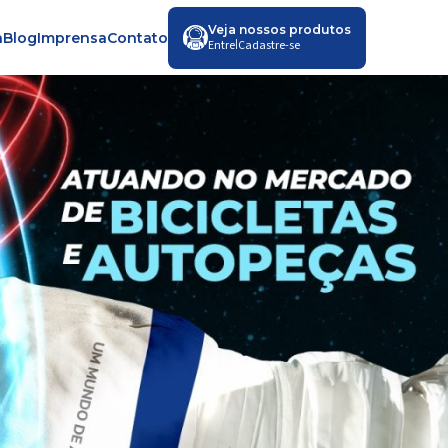
Veja nossos produtos
a
Blog
Imprensa
Contato
|
Entre
Cadastre-se