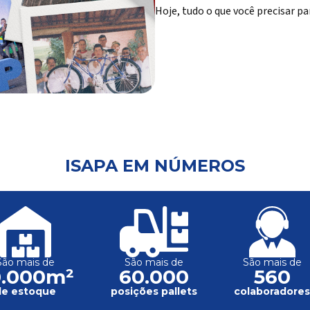
Hoje, tudo o que você precisar pa
ISAPA EM NÚMEROS
São mais de
São mais de
São mais de
0.000m²
60.000
560
de estoque
posições pallets
colaboradore