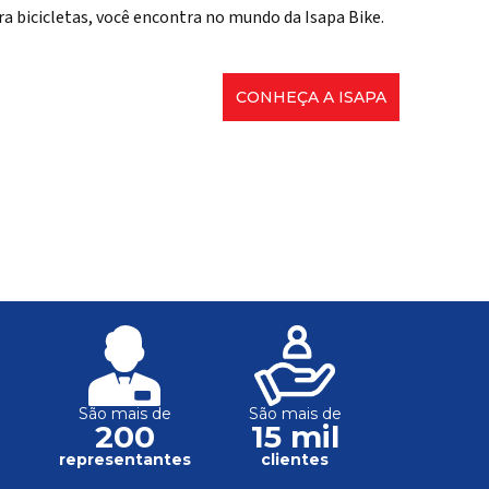
ra bicicletas, você encontra no mundo da Isapa Bike.
CONHEÇA A ISAPA
São mais de
São mais de
200
15 mil
s
representantes
clientes