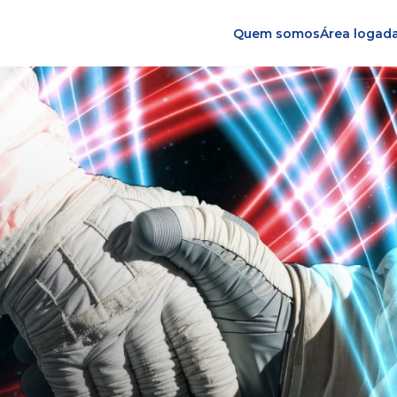
Quem somos
Área logad