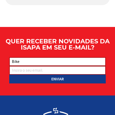
Apresentado há alguns anos, o quadro Wild Boost
se transformou em um dos modelos aro 29” de
maior sucesso da Absolute. Indicado para mountain
bike cross-country, trail leve e até uso […]
QUER RECEBER NOVIDADES DA
ISAPA EM SEU E-MAIL?