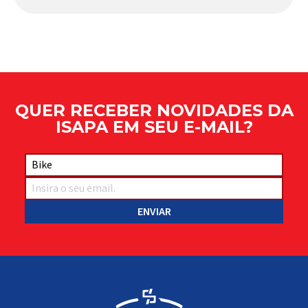
Apresentado há alguns anos, o quadro Wild Boost
se transformou em um dos modelos aro 29” de
maior sucesso da Absolute. Indicado para mountain
bike cross-country, trail leve e até uso […]
QUER RECEBER NOVIDADES DA
ISAPA EM SEU E-MAIL?