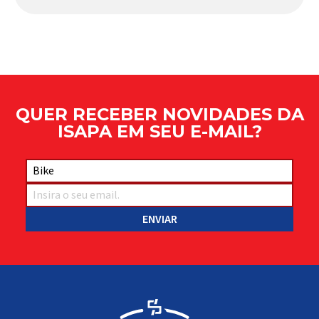
Apresentado há alguns anos, o quadro Wild Boost
se transformou em um dos modelos aro 29” de
maior sucesso da Absolute. Indicado para mountain
bike cross-country, trail leve e até uso […]
QUER RECEBER NOVIDADES DA
ISAPA EM SEU E-MAIL?