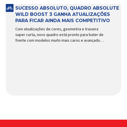
SUCESSO ABSOLUTO, QUADRO ABSOLUTE
WILD BOOST 3 GANHA ATUALIZAÇÕES
PARA FICAR AINDA MAIS COMPETITIVO
Com atualizações de cores, geometria e traseira
super curta, novo quadro está pronto para bater de
frente com modelos muito mais caros e avançados
Apresentado há alguns anos, o quadro Wild Boost
se transformou em um dos modelos aro 29” de
maior sucesso da Absolute. Indicado para mountain
bike cross-country, trail leve e até uso […]