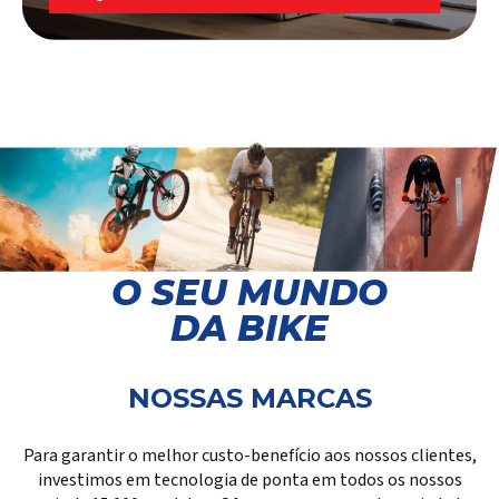
Login
Representantes
Façam login aqui para acessar suas
ferramentas e informações exclusivas.
FAÇA LOGIN
O SEU MUNDO
DA BIKE
NOSSAS MARCAS
Para garantir o melhor custo-benefício aos nossos clientes,
investimos em tecnologia de ponta em todos os nossos