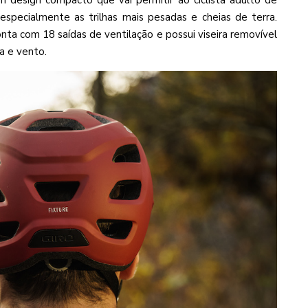
um design compacto que vai permitir ao ciclista adulto de
specialmente as trilhas mais pesadas e cheias de terra.
ta com 18 saídas de ventilação e possui viseira removível
a e vento.